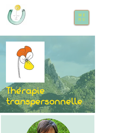
ME
NU
Thérapie
transpersonnelle